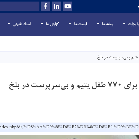
Facebook
LinkedIn
Youtube
Search
رۀ وزارت
رسانه‌ ها
فرصت‌ ها
گزارش ها
اسناد تقنینی
Skip
to
main
content
سرپرست در بلخ
gov.af/index.php/dr/%D8%AA%D9%88%D8%B2%DB%8C%D8%B9-