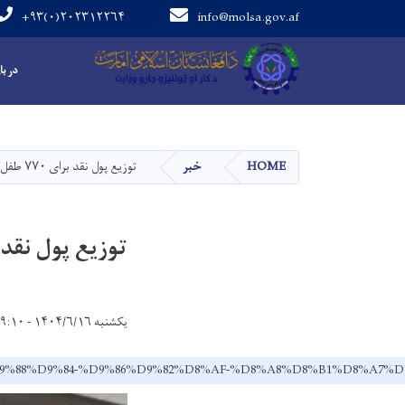
+۹۳(۰)۲۰۲۳۱۲۲۶۴
info@molsa.gov.af
Main navigation
در با
HOME
خبر
توزیع پول نقد برای ۷۷۰ طفل یتیم و بی‌سرپرست در بلخ
توزیع پول نقد برای ۷۷۰ طفل یتیم و بی‌
یکشنبه ۱۴۰۴/۶/۱۶ - ۹:۱۰
%D9%BE%D9%88%D9%84-%D9%86%D9%82%D8%AF-%D8%A8%D8%B1