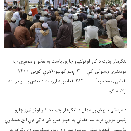
ننګرهار ولایت د کار او ټولنیزو چارو ریاست په هڅو او همغږۍ؛ په
مومندرې ولسوالۍ کې
۳۰۰
اړمنو کورنیو
؛
(
هرې کورنۍ
۹۴۰۰
افغانۍ)؛
مجموعاً
۲۸۲۰۰۰۰
افغانیو په ارزښت د نغدي پیسو مرسته
ترلاسه کړه.
د مرستې د وېش پر
مهال د ننګرهار ولایت د کار او ټولنیزو چارو
رئیس مولوي فریدالله حقاني په خپلو خبرو کې د ټي ډي اېچ همکارې
مؤسسې څخه د مننې سربېره وویل: دا زموږ مسئولیت دی، ترڅو په