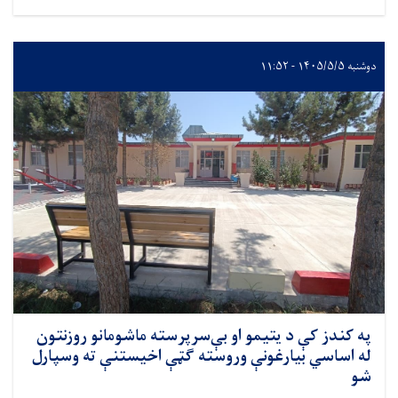
دوشنبه ۱۴۰۵/۵/۵ - ۱۱:۵۲
په کندز کې د یتیمو او بې‌سرپرسته ماشومانو روزنتون
له اساسي بیارغونې وروسته ګټې اخیستنې ته وسپارل
شو