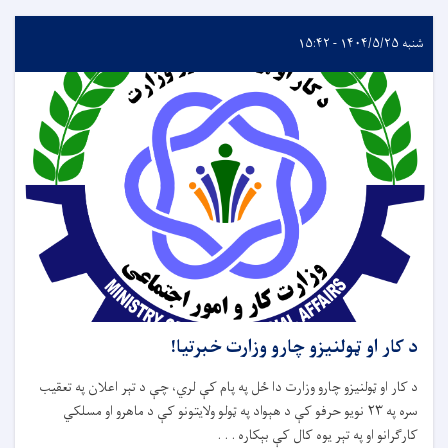
شنبه ۱۴۰۴/۵/۲۵ - ۱۵:۴۲
د کار او ټولنیزو چارو وزارت خبرتیا!
د کار او ټولنیزو چارو وزارت دا ځل په پام کې لري، چې د تېر اعلان په تعقیب
سره په ۲۳ نویو حرفو کې د هېواد په ټولو ولایتونو کې د ماهرو او مسلکي
کارګرانو او په تېر یوه کال کې بېکاره . . .