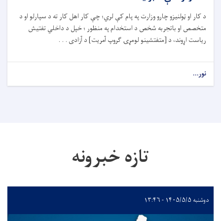
د کار او ټولنیزو چارو وزارت په پام کې لري؛ چې کار اهل کار ته د سپارلو او د
متخصص او باتجربه شخص د استخدام په منظور ؛ خپل د داخلي تفتیش
ریاست اړوند، د [متفتشینو لومړۍ ګروپ آمریت] د آزادی . . .
نور...
تازه خبرونه
دوشنبه ۱۴۰۵/۵/۵ - ۱۳:۴۶