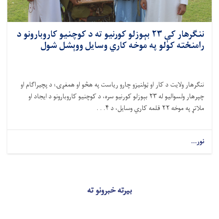
ننګرهار کې ۲۳ بېوزلو کورنیو ته د کوچنیو کاروبارونو د
رامنځته کولو په موخه کاري وسایل ووېشل شول
ننګرهار ولایت د کار او ټولنیزو چارو ریاست په هڅو او همغږۍ؛ د پچیراګام او
چپرهار ولسوالیو له
۲۳
بېوزلو کورنیو سره، د کوچنیو کاروبارونو د ایجاد او
ملاتړ په موخه
۲۲
قلمه کاري وسایل،
د
۴. . .
نور...
بیرته خبرونو ته