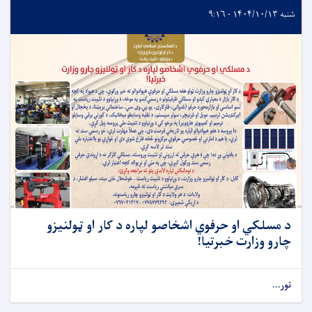
شنبه ۱۴۰۴/۱۰/۱۳ - ۹:۱۶
د مسلکي او حرفوي اشخاصو لپاره د کار او ټولنیزو
چارو وزارت خبرتیا!
نور...