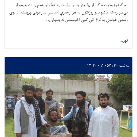
د کندوز ولایت د کار او ټولنیزو چارو ریاست په هڅو او همغږۍ؛ د یتیمو او
بې‌سرپرسته ماشومانو روزنتون له هر
اړخیزې اساسي بیارغونې وروسته، د یوې
رسمي غونډې په ترڅ کې ګټې اخیستنې ته وسپارل. . .
نور...
سه‌شنبه ۱۴۰۵/۴/۳۰ - ۱۳:۳۰