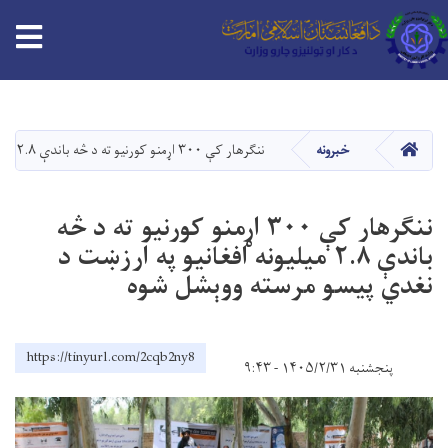
tion
اصلي
منځپانګه
دانګل
HOME
خبرونه
ننګرهار کې ۳۰۰ اړمنو کورنیو ته د څه باندې ۲.۸ میلیونه افغانیو په ارزښت د نغدي پیسو مرسته ووېشل شوه
ننګرهار کې ۳۰۰ اړمنو کورنیو ته د څه
باندې ۲.۸ میلیونه افغانیو په ارزښت د
نغدي پیسو مرسته ووېشل شوه
https://tinyurl.com/2cqb2ny8
پنجشنبه ۱۴۰۵/۲/۳۱ - ۹:۴۳