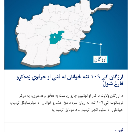
ارزګان کې ۱۰۹ تنه ځوانان له فني او حرفوي زده‌کړو
فارغ شول
د ارزګان ولایت د کار او ټولنیزو چارو ریاست په هڅو او همغږۍ، په مرکز
ترینکوټ کې
۱۰۹
تنه له زیان سره د مخ اقشارو ځوانان
؛
د موټرسایکل ترمیم،
خیاطۍ، د موټرو انجن ترمیم او د موبایل ترمیم په. . .
نور...