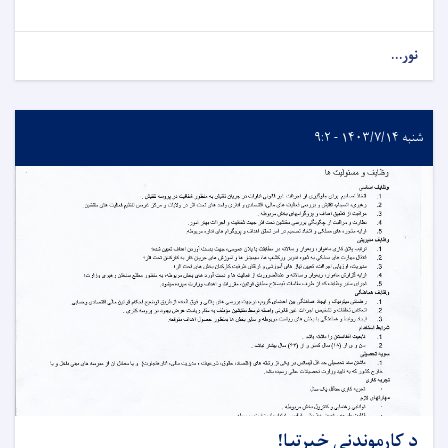
نور...
شنبه ۱۴۰۳/۷/۱۴ - ۹:۲
د کارموندنې خبرتیا!