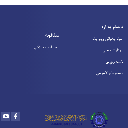
د مونږ په اړه
میثاقونه
زمونږ پخوانی ویب پانه
د میثاقونو سرټکی
د وزارت موخې
لاسته راوړنې
د معلوماتو لاسرسي
Youtube
Facebook