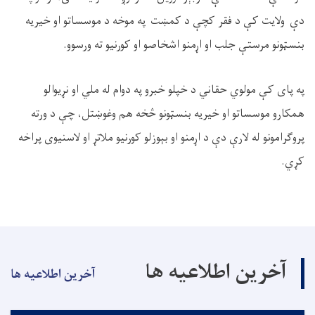
دې ولایت کې د فقر کچې د کمښت په موخه د موسساتو او خیریه
بنسټونو مرستې جلب او اړمنو اشخاصو او کورنیو ته ورسوو.
په پای کې
مولوي
حقاني د خپلو خبرو په دوام له ملي او نړیوالو
همکارو موسساتو او خیریه بنسټونو څخه هم وغوښتل، چې د ورته
پروګرامونو له لارې دې د اړمنو او بېوزلو کورنیو ملاتړ او لاسنیوی
پراخه
کړ
ي
.
آخرین اطلاعیه ها
آخرین اطلاعیه ها