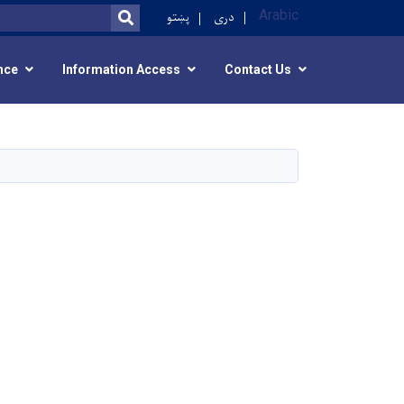
Arabic
دری
پښتو
SEARCH
nce
Information Access
Contact Us