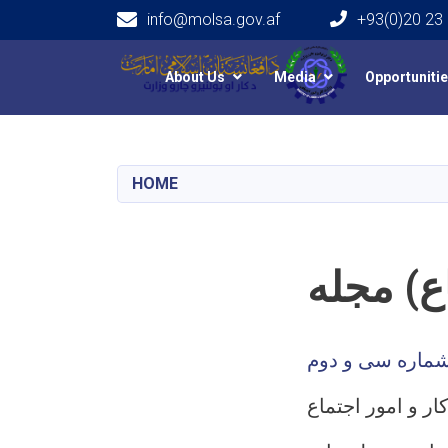
info@molsa.gov.af
+93(0)20 23
Main navigation
About Us
Media
Opportuniti
HOME
اع) مجله
ار و امور اجتماع