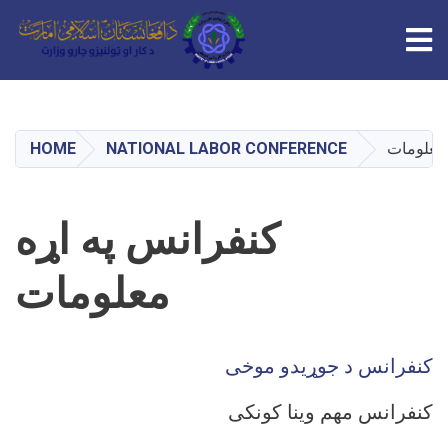
Tog
Skip
to
main
HOME
NATIONAL LABOR CONFERENCE
 معلومات
content
کنفرانس په اړه
معلومات
کنفرانس د جوړیدو موخی
کنفرانس مهم وینا کونکی