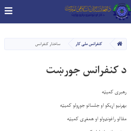
tion
Skip
to
main
HOME
کنفرانس ملی کار
ساختار کنفرانس
content
د کنفرانس جورښت
رهبری کمیټه
بهرنیو اړیکو او جلساتو جوړولو کمیټه
مقالو راغونډولو او همغږی کمیټه