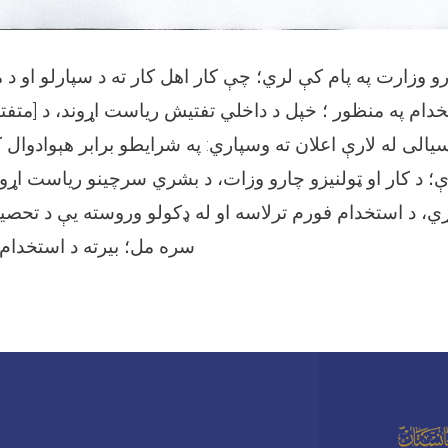
ارو وزارت په پام کې لري؛ چې کار اهل کار ته د سپارلو او د
ام په منظور ؛ خپل د داخلي تفتیش ریاست اړوند، د [متف
یالی له لارې اعلان ته وسپاري: په شرایطو برابر هېوادوال
 پورې؛ د کار او ټولنیزو چارو وزات، د بشري سرچینو ریاست اړ
ي، د استخدام فورم ترلاسه او له ډکولو وروسته یې د تحصیل
سره مل؛ بیرته د استخدام