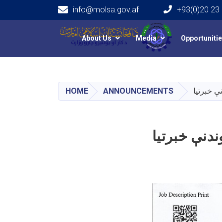
info@molsa.gov.af
+93(0)20 23
Main navigation
About Us
Media
Opportuniti
HOME
ANNOUNCEMENTS