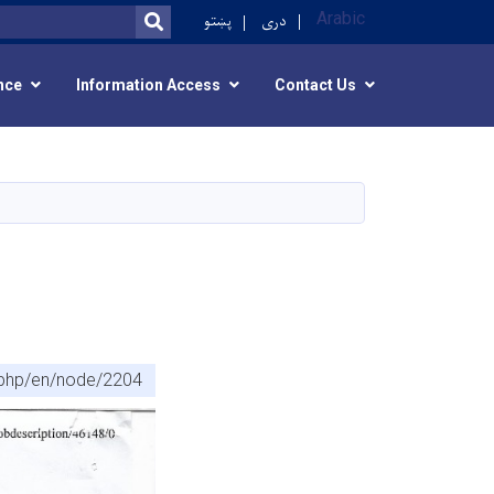
پښتو
دری
Arabic
SEARCH
nce
Information Access
Contact Us
x.php/en/node/2204