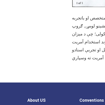
 متخصص او باتجربه
تشینو لومړۍ ګروپ
 کولی؛ چې د میزان
وند استخدام آمریت
 او تجربې اسنادو
 آمریت ته وسپاري
About US
Conventions