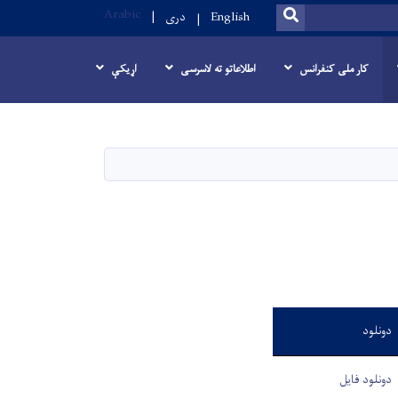
Arabic
SEARCH
English
دری
کار ملی کنفرانس
اطلاعاتو ته لاسرسی
اړیکې
دونلود
دونلود فایل