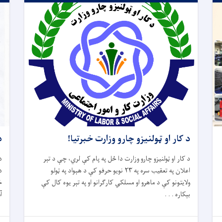
د کار او ټولنیزو چارو وزارت خبرتیا!
د
د کار او ټولنیزو چارو وزارت دا ځل په پام کې لري، چې د تېر
د
اعلان په تعقیب سره په ۲۳ نویو حرفو کې د هېواد په ټولو
د
ولایتونو کې د ماهرو او مسلکي کارګرانو او په تېر یوه کال کې
خ
بېکاره . . .
آ