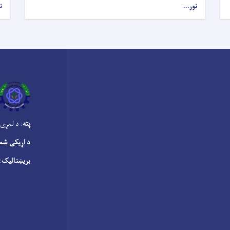
نور...
ن
پته
: د لمړی 
د اړیکی شم
بریښنالیک
sa.gov.af