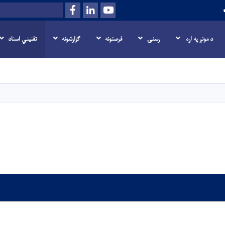
Facebook
LinkedIn
Youtube
Search
د مونږ په اړه
رسنۍ
فرصتونه
گزارشونه
تقنیني اسناد
اصلي
منځپانګه
دانګل