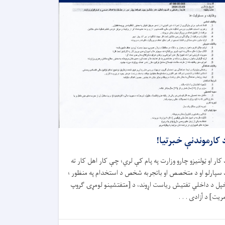
 کارموندنې خبرتیا!
 کار او ټولنیزو چارو وزارت په پام کې لري؛ چې کار اهل کار ته
 سپارلو او د متخصص او باتجربه شخص د استخدام په منظور ؛
پل د داخلي تفتیش ریاست اړوند، د [متفتشینو لومړۍ ګروپ
مریت] د آزادی . . .