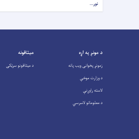
نور...
د مونږ په اړه
میثاقونه
زمونږ پخوانی ویب پانه
د میثاقونو سرټکی
د وزارت موخې
لاسته راوړنې
د معلوماتو لاسرسي