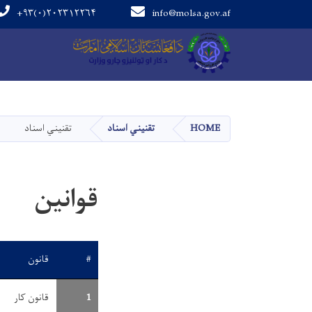
+۹۳(۰)۲۰۲۳۱۲۲۶۴
info@molsa.gov.af
Main navigation
HOME
تقنیني اسناد
تقنیني اسناد
قوانین
#
قانون
1
قانون کار