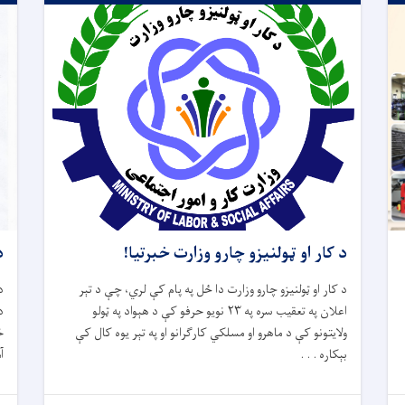
د کار او ټولنیزو چارو وزارت خبرتیا!
د
د کار او ټولنیزو چارو وزارت دا ځل په پام کې لري، چې د تېر
د
اعلان په تعقیب سره په ۲۳ نویو حرفو کې د هېواد په ټولو
د
ولایتونو کې د ماهرو او مسلکي کارګرانو او په تېر یوه کال کې
خ
بېکاره . . .
آ