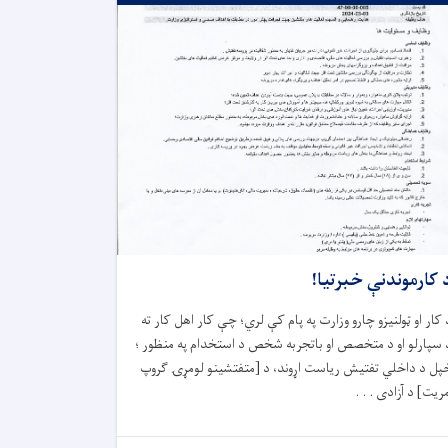
 کارموندنې خبرتیا!
 کار او ټولنیزو چارو وزارت په پام کې لري؛ چې کار اهل کار ته
 سپارلو او د متخصص او باتجربه شخص د استخدام په منظور ؛
پل د داخلي تفتیش ریاست اړوند، د [متفتشینو لومړۍ ګروپ
مریت] د آزادی . . .