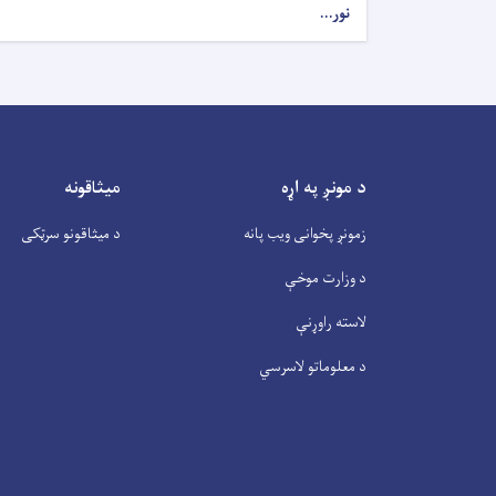
نور...
د مونږ په اړه
میثاقونه
زمونږ پخوانی ویب پانه
د میثاقونو سرټکی
د وزارت موخې
لاسته راوړنې
د معلوماتو لاسرسي