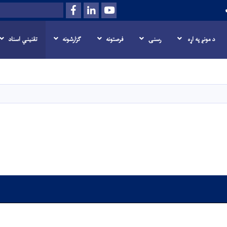
Facebook
LinkedIn
Youtube
Search
د مونږ په اړه
رسنۍ
فرصتونه
گزارشونه
تقنیني اسناد
اصلي
منځپانګه
دانګل