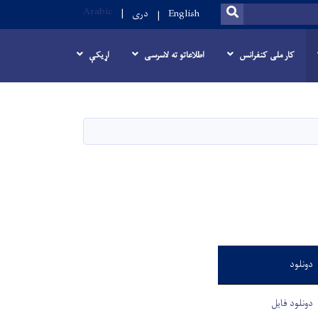
Arabic
SEARCH
English
دری
کار ملی کنفرانس
اطلاعاتو ته لاسرسی
اړیکې
دونلود
دونلود فایل