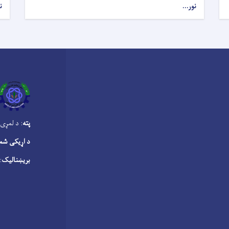
نور...
ن
پته
: د لمړی 
د اړیکی شم
بریښنالیک
sa.gov.af