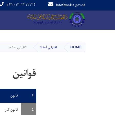
+۹۳(۰)۲۰۲۳۱۲۲۶۴
info@molsa.gov.af
Main navigation
HOME
تقنیني اسناد
تقنیني اسناد
قوانین
#
قانون
1
قانون کار