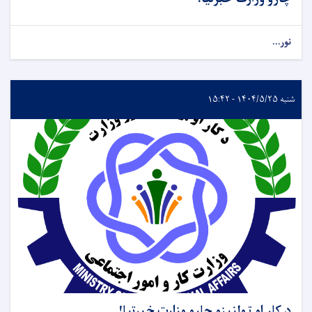
نور...
شنبه ۱۴۰۴/۵/۲۵ - ۱۵:۴۲
د کار او ټولنیزو چارو وزارت خبرتیا!