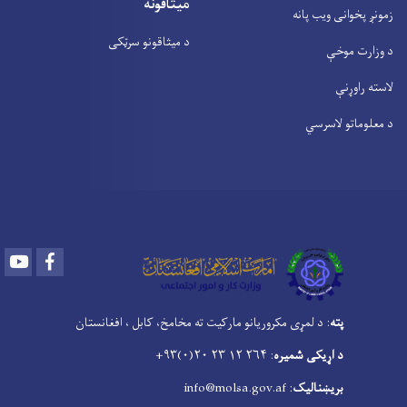
میثاقونه
زمونږ پخوانی ویب پانه
د میثاقونو سرټکی
د وزارت موخې
لاسته راوړنې
د معلوماتو لاسرسي
Youtube
Facebook
پته
: د لمړی مکروریانو مارکیت ته مخامخ، کابل ، افغانستان
د اړیکی شمیره
: ۲۶۴ ۱۲ ۲۳ ۲۰(۰)۹۳+
بریښنالیک
: info@molsa.gov.af