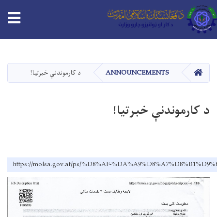
tion
اصلي
منځپانګه
دانګل
HOME
ANNOUNCEMENTS
د کارموندنې خبرتیا!
د کارموندنې خبرتیا!
https://molsa.gov.af/ps/%D8%AF-%DA%A9%D8%A7%D8%B