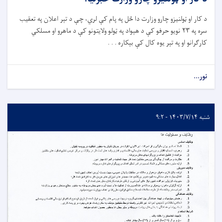
د کار او ټولنیزو چارو وزارت دا ځل په پام کې لري، چې د تېر اعلان په تعقیب
سره په ۲۳ نویو حرفو کې د هېواد په ټولو ولایتونو کې د ماهرو او مسلکي
کارګرانو او په تېر یوه کال کې بېکاره . . .
نور...
شنبه ۱۴۰۳/۷/۱۴ - ۹:۲