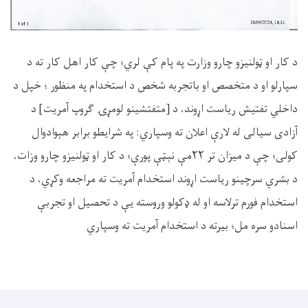
د کار او ټولنیزو چارو وزارت په پام کې لري؛ چې کار اهل کار ته د
سپارلو او د متخصص او باتجربه شخص د استخدام په منظور ؛ خپل د
داخلي تفتیش ریاست اړوند، د [متفتشینو لومړۍ ګروپ آمریت] د
آزادی سیالی له لارې اعلان ته وسپاري: په شرایطو برابر هېوادوال
کولی؛ چې د میزان تر ۲۲مې نېټې پورې؛ د کار او ټولنیزو چارو وزات،
د بشري سرچینو ریاست اړوند استخدام آمریت ته مراجعه وکړي، د
استخدام فورم ترلاسه او له ډکولو وروسته یې د تحصیل او تجربې
اسنادو سره مل؛ بیرته د استخدام آمریت ته وسپاري