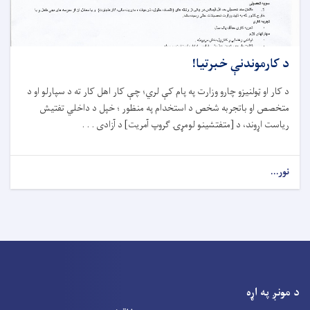
د کارموندنې خبرتیا!
د کار او ټولنیزو چارو وزارت په پام کې لري؛ چې کار اهل کار ته د سپارلو او د
متخصص او باتجربه شخص د استخدام په منظور ؛ خپل د داخلي تفتیش
ریاست اړوند، د [متفتشینو لومړۍ ګروپ آمریت] د آزادی . . .
نور...
د مونږ په اړه