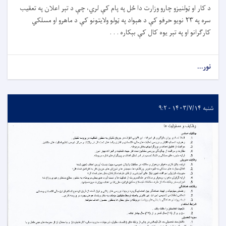
د کار او ټولنیزو چارو وزارت دا ځل په پام کې لري، چې د تېر اعلان په تعقیب
سره په ۲۳ نویو حرفو کې د هېواد په ټولو ولایتونو کې د ماهرو او مسلکي
کارګرانو او په تېر یوه کال کې بېکاره . . .
نور...
شنبه ۱۴۰۳/۷/۱۴ - ۹:۲