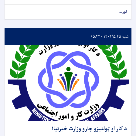
نور...
شنبه ۱۴۰۴/۵/۲۵ - ۱۵:۴۲
د کار او ټولنیزو چارو وزارت خبرتیا!