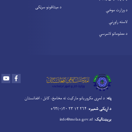
د میثاقونو سرټکی
د وزارت موخې
لاسته راوړنې
د معلوماتو لاسرسي
Youtube
Facebook
پته
: د لمړی مکروریانو مارکیت ته مخامخ، کابل ، افغانستان
د اړیکی شمیره
: ۲۶۴ ۱۲ ۲۳ ۲۰(۰)۹۳+
بریښنالیک
: info@molsa.gov.af