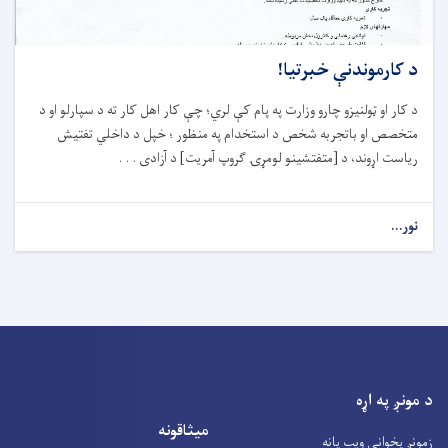
د کارموندنې خبرتیا!
د کار او ټولنیزو چارو وزارت په پام کې لري؛ چې کار اهل کار ته د سپارلو او د
متخصص او باتجربه شخص د استخدام په منظور ؛ خپل د داخلي تفتیش
ریاست اړوند، د [متفتشینو لومړۍ ګروپ آمریت] د آزادی . . .
نور...
د مونږ په اړه
میثاقونه
زمونږ پخوانی ویب پانه