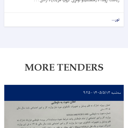
ریاست اړوند، د [متفتشینو لومړۍ ګروپ آمریت] د آزادی . . .
نور...
MORE TENDERS
سه‌شنبه ۱۴۰۵/۵/۱۳ - ۹:۲۵