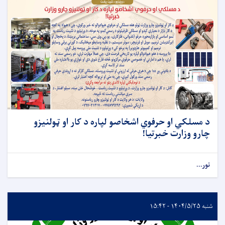
د مسلکي او حرفوي اشخاصو لپاره د کار او ټولنیزو
چارو وزارت خبرتیا!
نور...
شنبه ۱۴۰۴/۵/۲۵ - ۱۵:۴۲