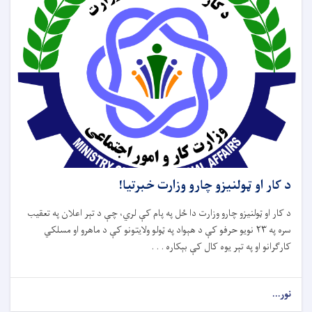
د کار او ټولنیزو چارو وزارت خبرتیا!
د کار او ټولنیزو چارو وزارت دا ځل په پام کې لري، چې د تېر اعلان په تعقیب
سره په ۲۳ نویو حرفو کې د هېواد په ټولو ولایتونو کې د ماهرو او مسلکي
کارګرانو او په تېر یوه کال کې بېکاره . . .
نور...