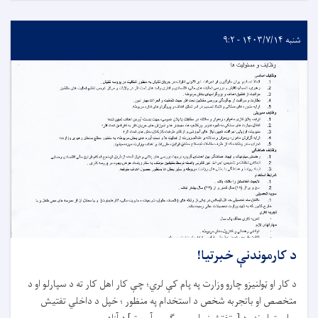
شنبه ۱۴۰۳/۷/۱۴ - ۹:۲
د کارموندنې خبرتیا!
د کار او ټولنیزو چارو وزارت په پام کې لري؛ چې کار اهل کار ته د سپارلو او د
متخصص او باتجربه شخص د استخدام په منظور ؛ خپل د داخلي تفتیش