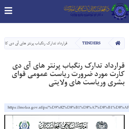
tion
اصلي
منځپانګه
دانګل
HOME
TENDERS
قرارداد تدارک رنگباب پرنتر های آی دی کار
قرارداد تدارک رنگباب پرنتر های آی دی
کارت مورد ضرورت ریاست عمومی قوای
بشری وریاست های ولایتی
https://molsa.gov.af/ps/%D9%82%D8%B1%D8%A7%D8%