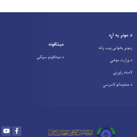
د مونږ په اړه
میثاقونه
زمونږ پخوانی ویب پانه
د میثاقونو سرټکی
د وزارت موخې
لاسته راوړنې
د معلوماتو لاسرسي
Youtube
Facebook