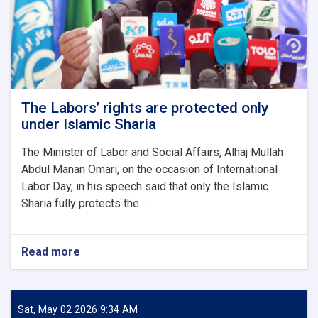
Prison
The Labors’ rights are protected only
under Islamic Sharia
The Minister of Labor and Social Affairs, Alhaj Mullah
Abdul Manan Omari, on the occasion of International
Labor Day, in his speech said that only the Islamic
Sharia fully protects the. . .
Read more
about
The
Labors’
rights
are
Sat, May 02 2026 9:34 AM