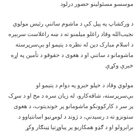
.
موسسو مسئولینو حضور درلود
د ورکشاپ په پیل کې د ماشوم ساتنې رئیس مولوي
نجیب‌الله وقاد راغلو میلمنو ته د ښه راغلاست سربېره
د اسلام مبارک دین له نظره د یتیمو او بې‌سرپرسته
ماشومانو د ساتنې او د هغوی د حقوقو د تأمین په اړه
.
خبرې وکړې
مولوي وقاد د خپلو خبرو په دوام د یتیمو او
بې‌سرپرسته، شاقه‌کارو، له زیان سره د مخ او د سړک
پر سر د کارکوونکو ماشومانو پر خوندیتوب، د هغوی
ستونزو ته د رسېدنې، د ژوند د لومړنیو اسانتیاوو د
.
برابرولو او د ګډو همکاریو پر پیاوړتیا ټینګار وکړ