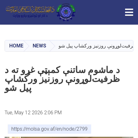
Tog
Skip
to
main
HOME
NEWS
 ظرفیت‌لوړونې روزنیز ورکشاپ پیل شو
content
د ماشوم ساتنې کمېټې غړو ته د
ظرفیت‌لوړونې روزنیز ورکشاپ
پیل شو
Tue, May 12 2026 2:06 PM
https://molsa.gov.af/en/node/2799