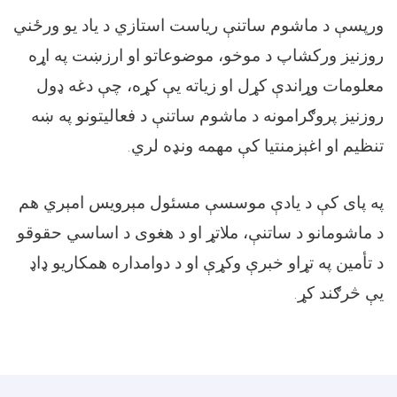
ورپسې د ماشوم ساتنې ریاست استازي د یاد یو ورځني
روزنیز ورکشاپ د موخو، موضوعاتو او ارزښت په اړه
معلومات وړاندې کړل او زیاته یې کړه، چې دغه ډول
روزنیز پروګرامونه د ماشوم ساتنې د فعالیتونو په ښه
.
تنظیم او اغېزمنتیا کې مهمه ونډه لري
په پای کې د یادې موسسې مسئول مېرویس امېري هم
د ماشومانو د ساتنې، ملاتړ او د هغوی د اساسي حقوقو
د تأمین په تړاو خبرې وکړې او د دوامداره همکاریو ډاډ
.
یې څرګند کړ