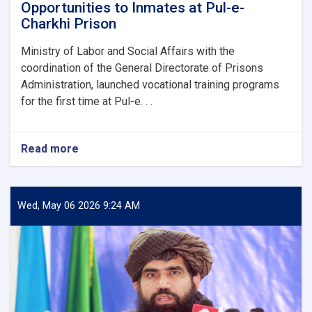
Opportunities to Inmates at Pul-e-
Charkhi Prison
Ministry of Labor and Social Affairs with the
coordination of the General Directorate of Prisons
Administration, launched vocational training programs
for the first time at Pul-e. . .
Read more
about
MOLSA
provides
Vocational
Training
Wed, May 06 2026 9:24 AM
Opportunities
to
Inmates
at
Pul-
e-
Charkhi