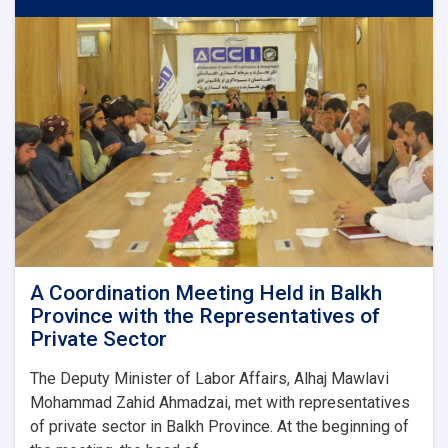
protected
only
under
Islamic
Sharia
A Coordination Meeting Held in Balkh
Province with the Representatives of
Private Sector
The Deputy Minister of Labor Affairs, Alhaj Mawlavi
Mohammad Zahid Ahmadzai, met with representatives
of private sector in Balkh Province. At the beginning of