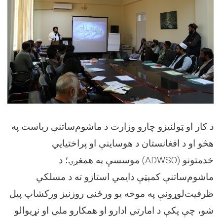
د کار او ټولنیزو چارو وزارت د ماشوم‌ساتنې ریاست په
هڅو او د افغانستان د هوساینې او پراختیایي
موسسې په همغږۍ؛ د
(ADWSO)
خدمتونو
ماشوم
ساتنې کمېټې دایمي استازو ته د مسلکي
ظرفیت‌لوړونې په موخه یو ورځنی روزنیز ورکشاپ پیل
شو، چې پکې د امارتي ادارو او همکارو ملي او نړیوالو