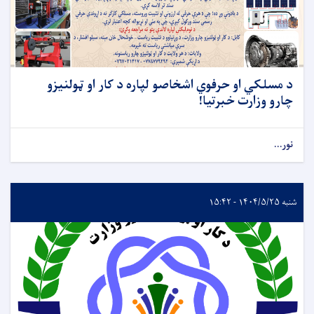
د مسلکي او حرفوي اشخاصو لپاره د کار او ټولنیزو
چارو وزارت خبرتیا!
نور...
شنبه ۱۴۰۴/۵/۲۵ - ۱۵:۴۲