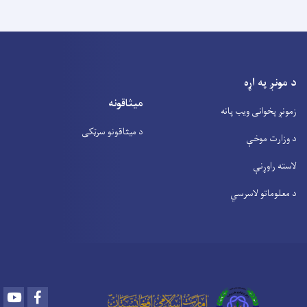
د مونږ په اړه
میثاقونه
زمونږ پخوانی ویب پانه
د میثاقونو سرټکی
د وزارت موخې
لاسته راوړنې
د معلوماتو لاسرسي
Youtube
Facebook