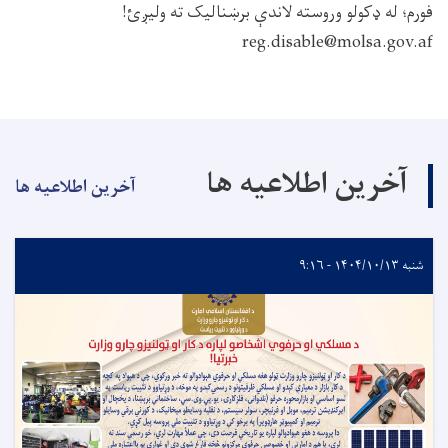
فورم؛ له ډکولو وروسته لاندې برښنالیک ته ولیږئ!
reg.disable@molsa.gov.af
آخرین اطلاعیه ها
آخرین اطلاعیه ها
شنبه ۱۴۰۴/۱۰/۱۳ - ۹:۱۶