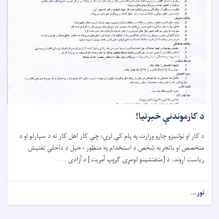
د کارموندنې خبرتیا!
د کار او ټولنیزو چارو وزارت په پام کې لري؛ چې کار اهل کار ته د سپارلو او د
متخصص او باتجربه شخص د استخدام په منظور ؛ خپل د داخلي تفتیش
ریاست اړوند، د [متفتشینو لومړۍ ګروپ آمریت] د آزادی . . .
نور...