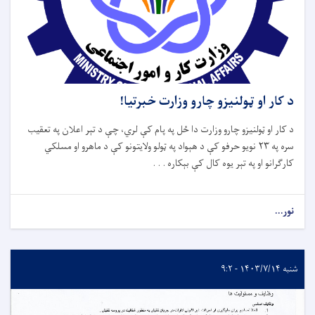
د کار او ټولنیزو چارو وزارت خبرتیا!
د کار او ټولنیزو چارو وزارت دا ځل په پام کې لري، چې د تېر اعلان په تعقیب
سره په ۲۳ نویو حرفو کې د هېواد په ټولو ولایتونو کې د ماهرو او مسلکي
کارګرانو او په تېر یوه کال کې بېکاره . . .
نور...
شنبه ۱۴۰۳/۷/۱۴ - ۹:۲