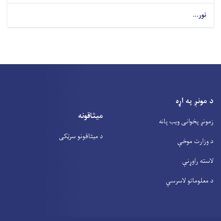
نور...
د مونږ په اړه
میثاقونه
زمونږ پخوانی ویب پانه
د میثاقونو سرټکی
د وزارت موخې
لاسته راوړنې
د معلوماتو لاسرسي