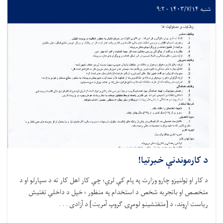
شنبه ۱۴۰۳/۷/۱۴ - ۹:۲
د کارموندنې خبرتیا!
د کار او ټولنیزو چارو وزارت په پام کې لري؛ چې کار اهل کار ته د سپارلو او د
متخصص او باتجربه شخص د استخدام په منظور ؛ خپل د داخلي تفتیش
ریاست اړوند، د [متفتشینو لومړۍ ګروپ آمریت] د آزادی . . .