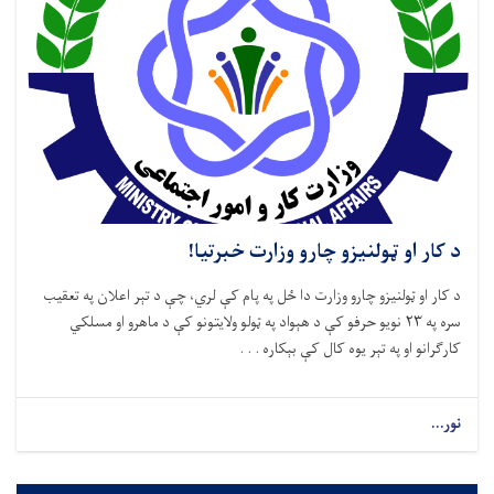
د کار او ټولنیزو چارو وزارت خبرتیا!
د کار او ټولنیزو چارو وزارت دا ځل په پام کې لري، چې د تېر اعلان په تعقیب
سره په ۲۳ نویو حرفو کې د هېواد په ټولو ولایتونو کې د ماهرو او مسلکي
کارګرانو او په تېر یوه کال کې بېکاره . . .
نور...