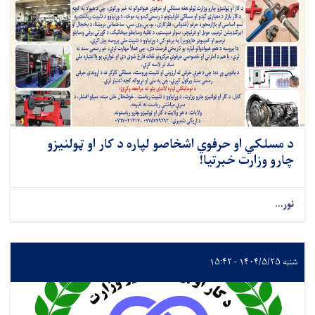
د مسلکي او حرفوي اشخاصو لپاره د کار او ټولنیزو
چارو وزارت خبرتیا!
نور...
شنبه ۱۴۰۴/۵/۲۵ - ۱۵:۴۲