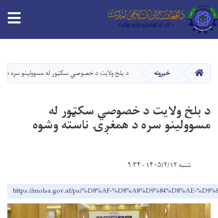
tion
اصلي
منځپانګه
دانګل
HOME
خبرونه
د بلخ ولایت د خصوصي سکټور له مسوولینو سره د ه
د بلخ ولایت د خصوصي سکټور له
مسوولینو سره د همغږۍ ناسته وشوه
شنبه ۱۴۰۵/۲/۱۲ - ۹:۳۴
https://molsa.gov.af/ps/%D8%AF-%D8%A8%D9%84%D8%