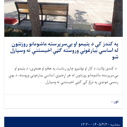
په کندز کې د یتیمو او بې‌سرپرسته ماشومانو روزنتون
له اساسي بیارغونې وروسته ګټې اخیستنې ته وسپارل
شو
د کندوز ولایت د کار او ټولنیزو چارو ریاست په هڅو او همغږۍ؛ د یتیمو او
بې‌سرپرسته ماشومانو روزنتون له هر
اړخیزې اساسي بیارغونې وروسته، د یوې
رسمي غونډې په ترڅ کې ګټې اخیستنې ته وسپارل. . .
نور...
سه‌شنبه ۱۴۰۵/۴/۳۰ - ۱۳:۳۰