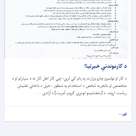
د کارموندنې خبرتیا!
د کار او ټولنیزو چارو وزارت په پام کې لري؛ چې کار اهل کار ته د سپارلو او د
متخصص او باتجربه شخص د استخدام په منظور ؛ خپل د داخلي تفتیش
ریاست اړوند، د [متفتشینو لومړۍ ګروپ آمریت] د آزادی . . .
نور...