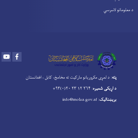
د معلوماتو لاسرسي
Youtube
Facebook
پته
: د لمړی مکروریانو مارکیت ته مخامخ، کابل ، افغانستان
د اړیکی شمیره
: ۲۶۴ ۱۲ ۲۳ ۲۰(۰)۹۳+
بریښنالیک
: info@molsa.gov.af