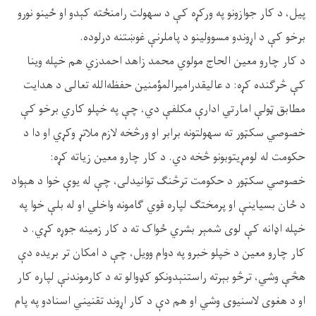
پیل، د کار جوازونو په ورکړه کې د سهولت رامنځته کېدو او ځینو نورو
برخو کې د اړوندو مسوولینو د پاملرنې غوښتنه درلوده.
د کار چارو معین الحاج مولوي محمد زاهد احمدزي هم خپله وینا
کې څرګنده کړه: د عالیقدرامیرالمؤمنین حفظه‌الله تعالی د هدایت
مطابق ټولې امارتي ادارې مکلفې دي، چې په خپلو کاري برخو کې
خصوصي سکټور ته سهولتونه برابر او ورڅخه لازم ملاتړ وکړي او دا د
حکومت له لومړیتوبونو څخه دي. د کار چارو معین زیاته کړه:
خصوصي سکټور د حکومت ترڅنګ توانیدلی، چې له یوې خوا د هېواد
د ځان بسیاینې او پرمختګ لپاره قوي ګامونه واخلي او له بلې خوا په
خپله اډانه کې لوی شمېر بشري ځواک ته د کار زمینه جوړه کړي. د
کار چارو معین د خپلو خبرو په دوام وویل، چې د امکان تر بریده دې
هڅې وشي، ترڅو بېرته راستنېدونکو کډوالو ته د کارموندنې لپاره کار
او د هغوی لاسنیوی وشي او هم دې د کار اړوند تقنیني اسنادو په پام