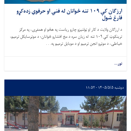
ارزګان کې ۱۰۹ تنه ځوانان له فني او حرفوي زده‌کړو
فارغ شول
د ارزګان ولایت د کار او ټولنیزو چارو ریاست په هڅو او همغږۍ، په مرکز
ترینکوټ کې
۱۰۹
تنه له زیان سره د مخ اقشارو ځوانان
؛
د موټرسایکل ترمیم،
خیاطۍ، د موټرو انجن ترمیم او د موبایل ترمیم په. . .
نور...
دوشنبه ۱۴۰۵/۵/۵ - ۱۱:۵۲