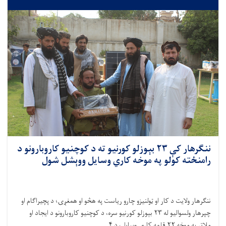
ننګرهار کې ۲۳ بېوزلو کورنیو ته د کوچنیو کاروبارونو د
رامنځته کولو په موخه کاري وسایل ووېشل شول
ننګرهار ولایت د کار او ټولنیزو چارو ریاست په هڅو او همغږۍ؛ د پچیراګام او
چپرهار ولسوالیو له
۲۳
بېوزلو کورنیو سره، د کوچنیو کاروبارونو د ایجاد او
ملاتړ په موخه
۲۲
قلمه کاري وسایل،
د
۴. . .