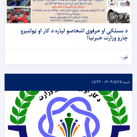
د مسلکي او حرفوي اشخاصو لپاره د کار او ټولنیزو
چارو وزارت خبرتیا!
نور...
شنبه ۱۴۰۴/۵/۲۵ - ۱۵:۴۲