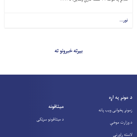
نور...
بیرته خبرونو ته
د مونږ په اړه
میثاقونه
زمونږ پخوانی ویب پانه
د میثاقونو سرټکی
د وزارت موخې
لاسته راوړنې