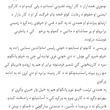
نوموړي همداراز د کار اړوند تقنیني اسنادو د پلي کېدو او د کارګرو
ایمني او حقوقو د رعایت کولو څخه ډاډ څرګند کړ او د کار بازار د
اړتیاوو پېژندلو او همدې ته په کتو د فني او حرفوي زده‌کړو د زمینې
برابرولو او پر معاشاتو د مالیې د کمولو په برخو کې د پاملرنې
غوښتنه درلوده.
ورپسې د کانونو او صنایعو د خونې رئیس امام‌الدین سنایي زاده په
خپلو خبرو کې وویل: د دې خونې غړي توانېدلي چې په خپلو پانګونو
سره د کارپنځونې ګڼ شمېر فرصتونه برابر او هم په اړوندو فابریکو کې
دوو زرو بېرته راستنېدونکو ته د کار زمینه برابره او دې لړۍ ته به ادامه
ورکوي.
په همدې ترتیب ځینو نورو پانګوالو هم په خپل وار خبرې وکړې او
بهرنیو وګړو ته د کاري ویزو په ورکړه کې د آسانتیاوو د رامنځته کېدو،
فابریکو ته د برېښنا د تأمین، د صنعتي ښارګوټي د ځمکو د وېش د