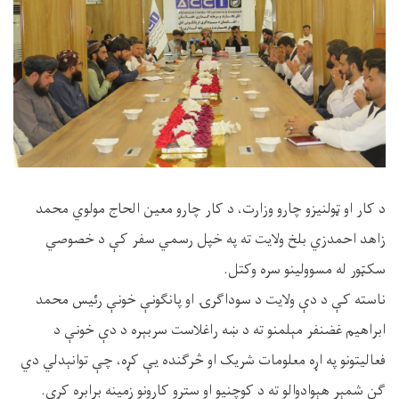
د کار او ټولنیزو چارو وزارت، د کار چارو معین الحاج مولوي محمد
زاهد احمدزي بلخ ولایت ته په خپل رسمي سفر کې د خصوصي
سکټور له مسوولینو سره وکتل.
ناسته کې د دې ولایت د سوداګرۍ او پانګونې خونې رئیس محمد
ابراهیم غضنفر مېلمنو ته د ښه راغلاست سربېره د دې خونې د
فعالیتونو په اړه معلومات شریک او څرګنده یې کړه، چې توانېدلي دي
ګڼ شمېر هېوادوالو ته د کوچنيو او سترو کارونو زمینه برابره کړي.