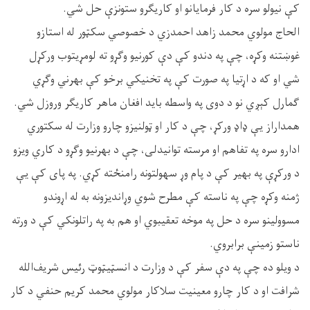
کې نیولو سره د کار فرمایانو او کاریګرو ستونزې حل شي.
الحاج مولوي محمد زاهد احمدزي د خصوصي سکټور له استازو
غوښتنه وکړه، چې په دندو کې دې کورنیو وګړو ته لومړیتوب ورکړل
شي او که د اړتیا په صورت کې په تخنیکي برخو کې بهرني وګړي
ګمارل کېږي نو د دوی په واسطه باید افغان ماهر کاریګر وروزل شي.
همداراز یې ډاډ ورکړ، چې د کار او ټولنیزو چارو وزارت له سکتوري
ادارو سره په تفاهم او مرسته توانیدلی، چې د بهرنیو وګړو د کاري ویزو
د ورکړې په بهیر کې د پام وړ سهولتونه رامنځته کړي. په پای کې یې
ژمنه وکړه چې په ناسته کې مطرح شوي وړاندیزونه به له اړوندو
مسوولینو سره د حل په موخه تعقیبوي او هم به په راتلونکي کې د ورته
ناستو زمینې برابروي.
د ویلو ده چې په دې سفر کې د وزارت د انسټیټوټ رئیس شریف‌الله
شرافت او د کار چارو معینیت سلاکار مولوي محمد کریم حنفي د کار