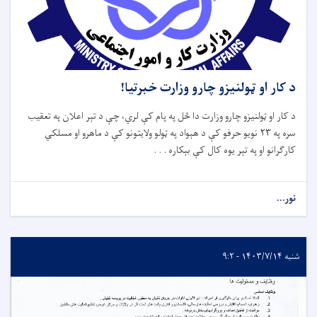
د کار او ټولنیزو چارو وزارت خبرتیا!
د کار او ټولنیزو چارو وزارت دا ځل په پام کې لري، چې د تېر اعلان په تعقیب
سره په ۲۳ نویو حرفو کې د هېواد په ټولو ولایتونو کې د ماهرو او مسلکي
کارګرانو او په تېر یوه کال کې بېکاره . . .
نور...
شنبه ۱۴۰۳/۷/۱۴ - ۹:۲